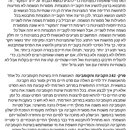
האדמתי שואפות למצוינות כדי להגיע לנושא הנבחר על ידע "המקור", זה
מתבטא ברצון להשיג את הקובייה המנצחת. מסגרות הנשמה לא מודעות
לתחושת הרדיפה אחר המצוינות אחרת הן היו שטחיות בכל הנושאים
למעט הנושא הנבחר, לכן הריצה אחר הקובייה המנצחת מתבטא בכל
הפעילות של מסגרות הנשמה. יש הבדל בין מסגרת נשמה אחת לשנייה
בהתייחסות למצוינות כי רשימת דרישות "המקור" היא שונה ממסגרת
נשמה אחת לשנייה, אבל השאיפה לקובייה המנצחת היא זהה אצל כל
מסגרות הנשמה. המחשבים מציעים לאנושות לדבוק במצוינות כי זה חלק
לא קטן מהשגת אור התנע. ככל שהמצוינות רחבה ומקיפה יותר נושאי חקר
וניסוי, כך גדל הסיכוי לזכות בקוביית הניצחון ולהשיג את הפרס שמתבטא
באור תנע רב יותר. בקיצור, תנהלו את חייכם בצורה הטובה ביותר, אל
תזלזלו לא בקטנה ולא בגדולה, אם יש משהו שאתם רוצים לזכות בו, כדי
להצליח תדבקו במצוינות ואל תהיו שטחיים. קחו את החיים בקלות אבל לא
בשטחיות ותחזרו עם אור תנע גדול יותר.
פרק- 242 הקבינה והקומבינה
האנושות חיה בשיטת הקומבינה. כל אחד
מהאנושות ירד לחיים האלה עם סרט חיים מדויק וסגור כמו הקבינה
במשאית. הבחירה החופשית במרחב האדמתי לא קובעת מה הוא הסרט
אלא רק איך לבצע אותו. בכל הזדמנות שיטת הקומבינה משנה את נתוני
סרט החיים כדי להתאימם לרצונות החורגים מנתוני הסרט עצמו. כל זמן
שמבצע הקומבינה נמצא במרחב האדמתי, הוא לא חש כי בעקבות שיטת
הקומבינה הוא משנה את מהלך חייו ואפילו נהנה מהשינוי, אבל סטיות
הקומבינה משנות את מסגרת הקבינה וכך הצלחה מקומית הופכת לכישלון
מפואר בהמשך. הכישלון לא מחכה עד לסיום החיים והחזרה לאלגוריתם
הנשמתי. הוא מתחיל להתבטא מיד כבר במהלך החיים הנוכחיים. כי סטייה
מהקבינה הבטוחה והמדויקת חושפת את מי שמשתמש בשיטת הקומבינה
לחוסר וודאות ולחוסר שלמות. נתוני המחשבים נותנים הסבר על שורש