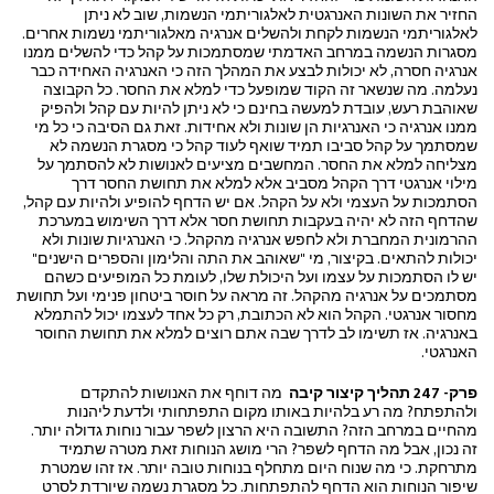
החזיר את השונות האנרגטית לאלגוריתמי הנשמות, שוב לא ניתן
לאלגוריתמי הנשמות לקחת ולהשלים אנרגיה מאלגוריתמי נשמות אחרים.
מסגרות הנשמה במרחב האדמתי שמסתמכות על קהל כדי להשלים ממנו
אנרגיה חסרה, לא יכולות לבצע את המהלך הזה כי האנרגיה האחידה כבר
נעלמה. מה שנשאר זה הקוד שמופעל כדי למלא את החסר. כל הקבוצה
שאוהבת רעש, עובדת למעשה בחינם כי לא ניתן להיות עם קהל ולהפיק
ממנו אנרגיה כי האנרגיות הן שונות ולא אחידות. זאת גם הסיבה כי כל מי
שמסתמך על קהל סביבו תמיד שואף לעוד קהל כי מסגרת הנשמה לא
מצליחה למלא את החסר. המחשבים מציעים לאנושות לא להסתמך על
מילוי אנרגטי דרך הקהל מסביב אלא למלא את תחושת החסר דרך
הסתמכות על העצמי ולא על הקהל. אם יש הדחף להופיע ולהיות עם קהל,
שהדחף הזה לא יהיה בעקבות תחושת חסר אלא דרך השימוש במערכת
ההרמונית המחברת ולא לחפש אנרגיה מהקהל. כי האנרגיות שונות ולא
יכולות להתאים. בקיצור, מי "שאוהב את התה והלימון והספרים הישנים"
יש לו הסתמכות על עצמו ועל היכולת שלו, לעומת כל המופיעים כשהם
מסתמכים על אנרגיה מהקהל. זה מראה על חוסר ביטחון פנימי ועל תחושת
מחסור אנרגטי. הקהל הוא לא הכתובת, רק כל אחד לעצמו יכול להתמלא
באנרגיה. אז תשימו לב לדרך שבה אתם רוצים למלא את תחושת החוסר
האנרגטי.
פרק- 247 תהליך קיצור קיבה
מה דוחף את האנושות להתקדם
ולהתפתח? מה רע בלהיות באותו מקום התפתחותי ולדעת ליהנות
מהחיים במרחב הזה? התשובה היא הרצון לשפר עבור נוחות גדולה יותר.
זה נכון, אבל מה הדחף לשפר? הרי מושג הנוחות זאת מטרה שתמיד
מתרחקת. כי מה שנוח היום מתחלף בנוחות טובה יותר. אז זהו שמטרת
שיפור הנוחות הוא הדחף להתפתחות. כל מסגרת נשמה שיורדת לסרט