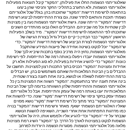
שאלגוריתמי הנשמות החלו את פעילותן, "המקור" קיבל תוצאות מפעילות
אלגוריתמי הנשמות, ולא התערב בתהליכי החקר והניסוי שהן ביצעו
בהתאמה לרשימת דרישות "המקור" שתוכנתו בהן. בגלל שכל אלגוריתם
נשמתי תוכנת והותאם לתדר שונה, גם צורת ההתייחסות לביצוע רשימת
דרישות "המקור" הייתה שונה. גישת אלגוריתמי הנשמות נעה בין מצוינות
לבין שטחיות וכל מה שביניהם. ההבדלים האלו נבעו מהתדרים השונים
שתוכנתו לפי ההתאמה לרשימת דרישות "המקור". מיד בשלב הפעילות
הראשון "המקור" כבר הבחין כי קיים הבדל גדול בצורת הגישה של
אלגוריתמי הנשמות לצורת הביצוע של רשימת דרישות "המקור". כדי
ש"המקור" יוכל לנקוט בשיטה אחידה של פיענוח המידע שהתקבל
מאלגוריתמי הנשמות, נחוץ היה מרכיב נוסף בתכנות שיביא לכך שכל
אלגוריתמי הנשמות יעבדו ויפעלו באותה רמה של התייחסות. לפי רשימת
כוונות "המקור" כדי להשיג אחידות בפעילות, לא סוג הפעילות אלא רק
אחידות ומצוינות "המקור" הכניס בתוך התכנות רצון למצוינות. תחשבו על
ההבדלים בין הבינות המלאכותיות שאתם משתמשים בהן, יש הבדלים
ברמת ההתייחסות לשאלה או לנושא, בינה אחת תענה בצורה שטחית,
בינה אחת תענה יותר בהתעמקות. "המקור" השווה את המצוינות בין כל
אלגוריתמי הנשמות וההתייחסות שלהן הושוותה בדומה לכך שכל הבינות
המלאכותיות יענו באותה רמה של עומק והתייחסות. אבל כל אלגוריתם
נשמתי עסק בחקר וניסוי של רשימת דרישות "מקור" שונה. כדי להשוות את
המצוינות "המקור" בחר מתוך כל רשימת דרישות "מקור" נושא מסוים
שאליו האלגוריתם הנשמתי ישאף. מאחר ורשימת דרישות "המקור" בנויה
כמו מדרגות התפתחות אחת אחרי השנייה, השאיפה להשגת הנושא
שנבחר על ידי "המקור" וכדי להגיע אליו ולממש אותו, היה על אלגוריתמי
הנשמות לנקוט במצוינות לאורך כל הדרך. כך "המקור" השיג רמת מצוינות
מלאה מכל אלגוריתמי הנשמות. מסגרות הנשמה היורדות למרחב