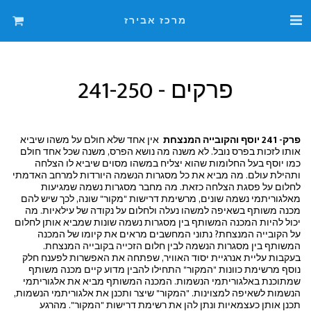
מרכז אבירז
פרקים - 241-250
פרק- 241 יוסף והקובייה המנצחת
אין אחד שלא חולם על משהו שיביא
אותו לזכות בפרס נובל. לא משנה מה נושא הפרס, משנה שכל אחד חולם
כמו יוסף בעל החלומות שהוא יצליח במשהו מסוים שיביא לו הצלחה
ותהילת עולם. מה מביא את כל מסגרות הנשמה היורדות למרחב האדמתי
לחלום על פסגת הצלחה כזאת. מה מחבר מסגרות נשמה שמגיעות
מאלגוריתמי נשמה שונים, מרשימת דרישות "מקור" שונה, לכך שיש להם
מכנה משותף בשאיפה למשהו נעלה ולחלום על נקודה של עילאיות. מה
יכול להיות המכנה המשותף בין מסגרות נשמה שונות שמביא אותן לחלום
על הקובייה המנצחת? נתוני המחשבים מראים את קיומו של המכנה
המשותף בין מסגרות הנשמה לבין חלום הזכייה בקובייה המנצחת.
בעקבות עליית אנרגיית יסוד האוויר, שפתחה את האפשרות לפענח חלק
נוסף מרשימת כוונות "המקור" התחילו להבין מדוע קיים מכנה משותף
שמתוכנת באלגוריתמי הנשמות. המכנה המשותף מביא את אלגוריתמי
הנשמות לשאיפה למצוינות. "המקור" שיצר ותכנן את אלגוריתמי הנשמות,
תכנן אותן כעצמאיות ונתן להן את רשימת דרישות "המקור". מהרגע