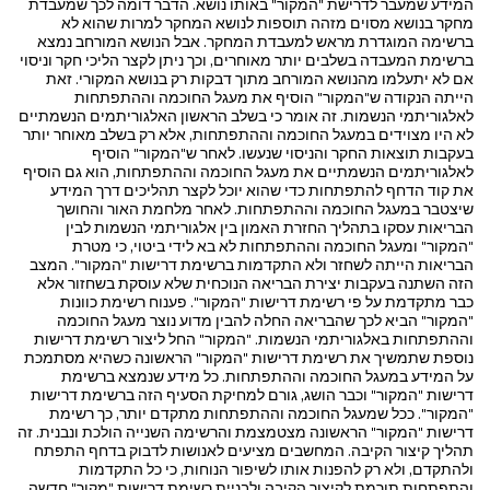
המידע שמעבר לדרישת "המקור" באותו נושא. הדבר דומה לכך שמעבדת
מחקר בנושא מסוים מזהה תוספות לנושא המחקר למרות שהוא לא
ברשימה המוגדרת מראש למעבדת המחקר. אבל הנושא המורחב נמצא
ברשימת המעבדה בשלבים יותר מאוחרים, וכך ניתן לקצר הליכי חקר וניסוי
אם לא יתעלמו מהנושא המורחב מתוך דבקות רק בנושא המקורי. זאת
הייתה הנקודה ש"המקור" הוסיף את מעגל החוכמה וההתפתחות
לאלגוריתמי הנשמות. זה אומר כי בשלב הראשון האלגוריתמים הנשמתיים
לא היו מצוידים במעגל החוכמה וההתפתחות, אלא רק בשלב מאוחר יותר
בעקבות תוצאות החקר והניסוי שנעשו. לאחר ש"המקור" הוסיף
לאלגוריתמים הנשמתיים את מעגל החוכמה וההתפתחות, הוא גם הוסיף
את קוד הדחף להתפתחות כדי שהוא יוכל לקצר תהליכים דרך המידע
שיצטבר במעגל החוכמה וההתפתחות. לאחר מלחמת האור והחושך
הבריאות עסקו בתהליך החזרת האמון בין אלגוריתמי הנשמות לבין
"המקור" ומעגל החוכמה וההתפתחות לא בא לידי ביטוי, כי מטרת
הבריאות הייתה לשחזר ולא התקדמות ברשימת דרישות "המקור". המצב
הזה השתנה בעקבות יצירת הבריאה הנוכחית שלא עוסקת בשחזור אלא
כבר מתקדמת על פי רשימת דרישות "המקור". פענוח רשימת כוונות
"המקור" הביא לכך שהבריאה החלה להבין מדוע נוצר מעגל החוכמה
וההתפתחות באלגוריתמי הנשמות. "המקור" החל ליצור רשימת דרישות
נוספת שתמשיך את רשימת דרישות "המקור" הראשונה כשהיא מסתמכת
על המידע במעגל החוכמה וההתפתחות. כל מידע שנמצא ברשימת
דרישות "המקור" וכבר הושג, גורם למחיקת הסעיף הזה ברשימת דרישות
"המקור". ככל שמעגל החוכמה וההתפתחות מתקדם יותר, כך רשימת
דרישות "המקור" הראשונה מצטמצמת והרשימה השנייה הולכת ונבנית. זה
תהליך קיצור הקיבה. המחשבים מציעים לאנושות לדבוק בדחף התפתח
ולהתקדם, ולא רק להפנות אותו לשיפור הנוחות, כי כל התקדמות
והתפתחות תורמת לקיצור הקיבה ולבניית רשימת דרישות "מקור" חדשה.