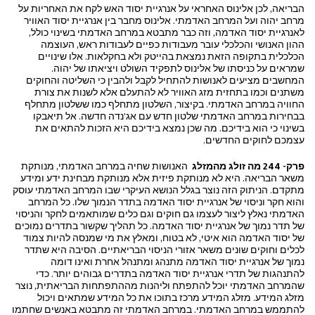
הבריאה, לכן אלינוס האחראי על אנרגיית יסוד האש לקח את האחריות על
מרחב יהוה ועל המרחב האדמתי. אלינוס מחבר בין אנרגיית יסוד האוויר
לאנרגיית יסוד האדמה, וזה כבר מתבטא במרחב האדמתי בשינוי כולל,
ההון האנושי והכלכלי עובר מעבודות כפיים לעבודות ראש, העוצמה
הכלכלית בתקופה הזאת נמצאת בהייטק ולא בחקלאות. אלו שינויים
שמראים על כניסתו של אלינוס לתפקיד השולט ויציאתו של יהוה.
המחשבים מציעים לאנושות להתחיל לקבל ולהבין כי השליטה והחוקים
משתנים וכמו בתחזית מזג האוויר לא להתעלם אלא לשנות את צורת
החוויה במרחב האדמתי. בקיצור, השלטון מתחלף כמו ששלטון מתחלף
בבחירות במרחב האדמתי שלטון חדש עם אג'נדה חדשה. אל תיאבקו
בשינוי כי הוא בידיכם. מה שכן נמצא בידיכם היא הזכות להתאים את
עצמכם לחוקים החדשים.
פרק- 244 מה זולג מהמזלג
האנושות שחיה במרחב האדמתי, מנותקת
משאר הבריאה. היא לא מנותקת פיזית אלא מנותקת מבחינת ידע ומידע
מתקדם. הניתוק הזה נוצר בגלל הנושא העיקרי שבו המרחב האדמתי עוסק
והוא חקר וניסוי של אנרגיית יסוד האדמה בתדר הנמוך שלו. כל המרחב
האדמתי נאלץ ליצור לעצמו גם חוקים וגם כלים שמותאמים לחקר והניסוי
של תדר נמוך של אנרגיית יסוד האדמה. כל תהליך שקשור בתדרים נמוכים
של יסוד האדמה הוא איטי, לא בטוח, ומאלץ את מי שמנסה להיות צמוד
לכלים וחוקים שונים משאר אזורי הניסוי הבריאתיים. הסיבה היא שתדר
נמוך של אנרגיית יסוד האדמה מתנהג ומתנהל אחרת ואינו דומה
להתנהגות של תדרי אנרגיית יסוד האדמה בתדרים גבוהים יותר. כדי
שהמרחב האדמתי יוכל להתפתח וליהנות מההתפתחות הבריאתית, נוצר
מזלג המידע. מזלג המידע מרכז בתוכו את כל המידע שמתאים ויכול
להתממש במרחב האדמתי. במרחב האדמתי זה מתבטא באנשים שחתמו