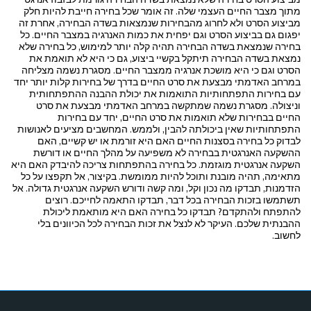
מתוך מצבר החיים העצמי שלה. זה אומר שכל בחירה חייבת להיות חלק
מביצוע הסרט ולא לחרוג מהבחירות שנמצאות בשדה הבחירה, אחרת זה
יפגום גם בביצוע הסרט וגם יפחית את כמות האנרגיה במצבר החיים. כל
בחירה שנמצאת בשדה הבחירה תהיה קלה יותר למימוש, כל בחירה שלא
נמצאת בשדה הבחירה תיתקל בקשיי ביצוע, גם כי היא לא תואמת את
הסרט וגם כי היא מושכת אנרגיה ממצבר החיים. מסגרת נשמה מצליחה
במרחב האדמתי מבצעת את סרט החיים בדרך של בחירות קלות יותר יחד
עם בחירות התפתחותיות התואמות את יכולת ההבנה ההתפתחותית
וניצולה. מסגרת נשמה שמתקשה במרחב האדמתי מבצעת את סרט
החיים בבחירות שלא תואמות את סרט החיים, יחד עם בחירות
התפתחותיות שאין ביכולתה להבין, ולממש. המחשבים מציעים לאנושות
לבדוק כל בחירה בסצנות החיים האם היא זורמת או יש קשיים, האם
ההשקעה האנרגטית בבחירה לא משפיעה על מהלך החיים או דורשת
השקעה אנרגטית מוגזמת. כל בחירה בהתפתחות צריכה להיבדק האם היא
מתאימה, תהיה מובנת ותוכל להיות ממומשת. בקיצור, אל תקפצו על כל
הזדמנות, תבדקו מה נכון וקל, ומה קשה ודורש השקעה אנרגטית גדולה. אל
תשתמשו בזכות הבחירה בכל דבר, תבדקו התאמה לחייכם. רוצים
להתפתח ולהתקדם? תבדקו כל בחירה האם היא מותאמת ליכולת
ההבנתית שלכם. העיקר לא לנצל את זכות הבחירה לכל הכיוונים בלי
לחשוב.