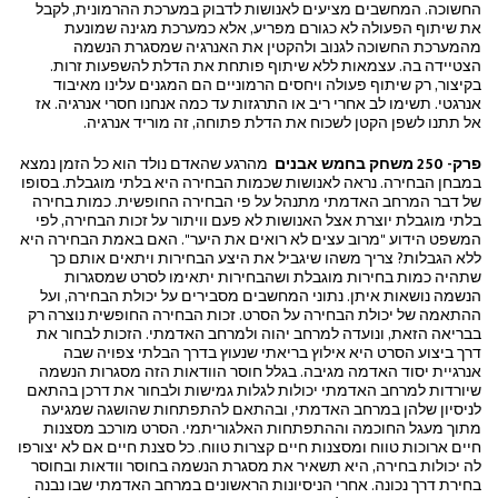
החשוכה. המחשבים מציעים לאנושות לדבוק במערכת ההרמונית, לקבל
את שיתוף הפעולה לא כגורם מפריע, אלא כמערכת מגינה שמונעת
מהמערכת החשוכה לגנוב ולהקטין את האנרגיה שמסגרת הנשמה
הצטיידה בה. עצמאות ללא שיתוף פותחת את הדלת להשפעות זרות.
בקיצור, רק שיתוף פעולה ויחסים הרמוניים הם המגנים עלינו מאיבוד
אנרגטי. תשימו לב אחרי ריב או התרגזות עד כמה אנחנו חסרי אנרגיה. אז
אל תתנו לשפן הקטן לשכוח את הדלת פתוחה, זה מוריד אנרגיה.
פרק- 250 משחק בחמש אבנים
מהרגע שהאדם נולד הוא כל הזמן נמצא
במבחן הבחירה. נראה לאנושות שכמות הבחירה היא בלתי מוגבלת. בסופו
של דבר המרחב האדמתי מתנהל על פי הבחירה החופשית. כמות בחירה
בלתי מוגבלת יוצרת אצל האנושות לא פעם וויתור על זכות הבחירה, לפי
המשפט הידוע "מרוב עצים לא רואים את היער". האם באמת הבחירה היא
ללא הגבלות? צריך משהו שיגביל את היצע הבחירות ויתאים אותם כך
שתהיה כמות בחירות מוגבלת ושהבחירות יתאימו לסרט שמסגרות
הנשמה נושאות איתן. נתוני המחשבים מסבירים על יכולת הבחירה, ועל
ההתאמה של יכולת הבחירה על הסרט. זכות הבחירה החופשית נוצרה רק
בבריאה הזאת, ונועדה למרחב יהוה ולמרחב האדמתי. הזכות לבחור את
דרך ביצוע הסרט היא אילוץ בריאתי שנעוץ בדרך הבלתי צפויה שבה
אנרגיית יסוד האדמה מגיבה. בגלל חוסר הוודאות הזה מסגרות הנשמה
שיורדות למרחב האדמתי יכולות לגלות גמישות ולבחור את דרכן בהתאם
לניסיון שלהן במרחב האדמתי, ובהתאם להתפתחות שהושגה שמגיעה
מתוך מעגל החוכמה וההתפתחות האלגוריתמי. הסרט מורכב מסצנות
חיים ארוכות טווח ומסצנות חיים קצרות טווח. כל סצנת חיים אם לא יצורפו
לה יכולות בחירה, היא תשאיר את מסגרת הנשמה בחוסר וודאות ובחוסר
בחירת דרך נכונה. אחרי הניסיונות הראשונים במרחב האדמתי שבו נבנה