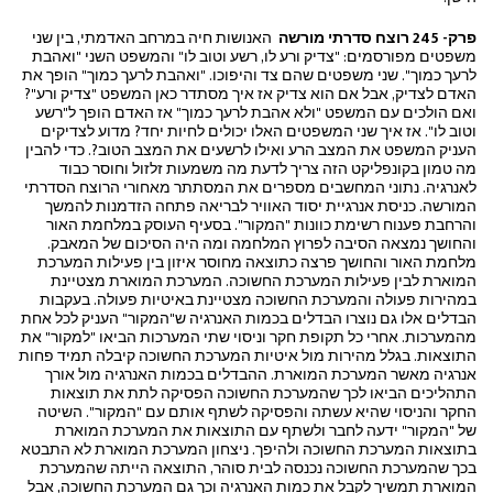
פרק- 245 רוצח סדרתי מורשה
האנושות חיה במרחב האדמתי, בין שני
משפטים מפורסמים: "צדיק ורע לו, רשע וטוב לו" והמשפט השני "ואהבת
לרעך כמוך". שני משפטים שהם צד והיפוכו. "ואהבת לרעך כמוך" הופך את
האדם לצדיק, אבל אם הוא צדיק אז איך מסתדר כאן המשפט "צדיק ורע"?
ואם הולכים עם המשפט "ולא אהבת לרעך כמוך" אז האדם הופך ל"רשע
וטוב לו". אז איך שני המשפטים האלו יכולים לחיות יחד? מדוע לצדיקים
העניק המשפט את המצב הרע ואילו לרשעים את המצב הטוב?. כדי להבין
מה טמון בקונפליקט הזה צריך לדעת מה משמעות זלזול וחוסר כבוד
לאנרגיה. נתוני המחשבים מספרים את המסתתר מאחורי הרוצח הסדרתי
המורשה. כניסת אנרגיית יסוד האוויר לבריאה פתחה הזדמנות להמשך
והרחבת פענוח רשימת כוונות "המקור". בסעיף העוסק במלחמת האור
והחושך נמצאה הסיבה לפרוץ המלחמה ומה היה הסיכום של המאבק.
מלחמת האור והחושך פרצה כתוצאה מחוסר איזון בין פעילות המערכת
המוארת לבין פעילות המערכת החשוכה. המערכת המוארת מצטיינת
במהירות פעולה והמערכת החשוכה מצטיינת באיטיות פעולה. בעקבות
הבדלים אלו גם נוצרו הבדלים בכמות האנרגיה ש"המקור" העניק לכל אחת
מהמערכות. אחרי כל תקופת חקר וניסוי שתי המערכות הביאו "למקור" את
התוצאות. בגלל מהירות מול איטיות המערכת החשוכה קיבלה תמיד פחות
אנרגיה מאשר המערכת המוארת. ההבדלים בכמות האנרגיה מול אורך
התהליכים הביאו לכך שהמערכת החשוכה הפסיקה לתת את תוצאות
החקר והניסוי שהיא עשתה והפסיקה לשתף אותם עם "המקור". השיטה
של "המקור" ידעה לחבר ולשתף עם התוצאות את המערכת המוארת
בתוצאות המערכת החשוכה ולהיפך. ניצחון המערכת המוארת לא התבטא
בכך שהמערכת החשוכה נכנסה לבית סוהר, התוצאה הייתה שהמערכת
המוארת תמשיך לקבל את כמות האנרגיה וכך גם המערכת החשוכה, אבל