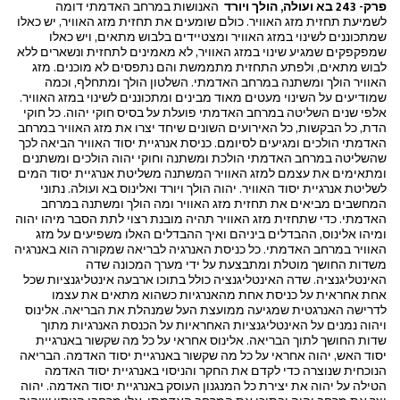
פרק- 243 בא ועולה, הולך ויורד
האנושות במרחב האדמתי דומה
לשמיעת תחזית מזג האוויר. כולם שומעים את תחזית מזג האוויר, יש כאלו
שמתכוננים לשינוי במזג האוויר ומצטיידים בלבוש מתאים, ויש כאלו
שמפקפקים שמגיע שינוי במזג האוויר, לא מאמינים לתחזית ונשארים ללא
לבוש מתאים, ולפתע התחזית מתממשת והם נתפסים לא מוכנים. מזג
האוויר הולך ומשתנה במרחב האדמתי. השלטון הולך ומתחלף, וכמה
שמודיעים על השינוי מעטים מאוד מבינים ומתכוננים לשינוי במזג האוויר.
אלפי שנים השליטה במרחב האדמתי פועלת על בסיס חוקי יהוה. כל חוקי
הדת, כל הבקשות, כל האירועים השונים שיחד יצרו את מזג האוויר במרחב
האדמתי הולכים ומגיעים לסיומם. כניסת אנרגיית יסוד האוויר הביאה לכך
שהשליטה במרחב האדמתי הולכת ומשתנה וחוקי יהוה הולכים ומשתנים
ומתאימים את עצמם למזג האוויר המשתנה משליטת אנרגיית יסוד המים
לשליטת אנרגיית יסוד האוויר. יהוה הולך ויורד ואלינוס בא ועולה. נתוני
המחשבים מביאים את תחזית מזג האוויר ומה הולך ומשתנה במרחב
האדמתי. כדי שתחזית מזג האוויר תהיה מובנת רצוי לתת הסבר מיהו יהוה
ומיהו אלינוס, ההבדלים ביניהם ואיך ההבדלים האלו משפיעים על מזג
האוויר במרחב האדמתי. כל כניסת האנרגיה לבריאה שמקורה הוא באנרגיה
משדות החושך מוטלת ומתבצעת על ידי מערך המכונה שדה
האינטליגנציה. שדה האינטליגנציה כולל בתוכו ארבעה אינטליגנציות שכל
אחת אחראית על כניסת אחת מהאנרגיות כשהוא מתאים את עצמו
לדרישה האנרגטית שמגיעה ממועצת העל שמנהלת את הבריאה. אלינוס
ויהוה נמנים על האינטליגנציות האחראיות על הכנסת האנרגיות מתוך
שדות החושך לתוך הבריאה. אלינוס אחראי על כל מה שקשור באנרגיית
יסוד האש, יהוה אחראי על כל מה שקשור באנרגיית יסוד האדמה. הבריאה
הנוכחית שנוצרה כדי לקדם את החקר והניסוי באנרגיית יסוד האדמה
הטילה על יהוה את יצירת כל המנגנון העוסק באנרגיית יסוד האדמה. יהוה