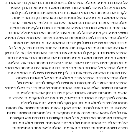
על העברת המידע ממזלג המידע ולהכניסו למרחב הבריאתי, כדי שהמרחב
האדמתי יקבל מידע רלוונטי עבורו. שיטת מזלג המידע זאת הדרך לשפר
ולקדם את המרחב האדמתי הסגור. נתוני המחשבים נותנים להבין למה
המידע ממזלג המידע לא פועל ומפתח את האנושות בקצב מהיר יותר.
מזלג המידע עובד בשיטת ההתאמה האנרגטית. כל מידע מאזורי הניסוי
הבריאתיים נמצא במרחבי המידע הקוונטיים בצורת חלקיקים אנרגטיים
נושאי מידע. רק מידע שיכול להיות מועבר למרחב האדמתי יכול להתחבר
למזלג המידע ודרכו לזלוג למסגרות הנשמה במרחב האדמתי. מזלג המידע
מורכב מארבע שיניים כשכל שן יוצרת התאמה עם מידע שקיים מאחד
מארבעה שכבות המידע הקוונטיות. אמנם יש יותר שכבות מידע, אבל כל
המידע שמצטבר בהן אין לו התאמה עם המרחב האדמתי ולכן אין לו גם שן
במזלג המידע. שיטת מזלג המידע מחברת את המרחב הבריאתי עם נתוני
מידע מתקדמים שנוצרים באזורי הניסוי השונים במרחב הבריאה. הזליגה
ממזלג המידע אל המרחב האדמתי מחייבת התאמה עם המרחב האדמתי
ועם מסגרות הנשמה שנמצאות בו, ולכן יש מעטים שיש להם התאמה עם
מזלג המידע ודרכם המידע עובר ממזלג המידע אל מסגרות הנשמה.
המידע הזה שנועד להתקדמות האנושית לא קשור לסרטי החיים של
מסגרות הנשמה, אלא הוא החלק ההתפתחותי ש"המקור" יצר באלגוריתמי
הנשמות. מסגרות נשמה שהסרט שהן צוידו בו נתן אפשרות להפנות
אנרגיה לצורך קידום המרחב הבריאתי, ויחד עם זה להתקדמות האנושית,
חתמו על חיבור למזלג המידע, והן מקבלות מידע בהתאם ליכולת
האנרגטית ובהתאם למבנה הסרט שהן נושאות. מסגרות נשמה אלו מהוות
את כל אלו שהאנושות מכנה אותם מתקשרים. כל מסגרות הנשמה יוצרות
תקשורת מהמרחב האדמתי, אבל זאת תקשורת הדרכתית ולא תקשורת
של מידע לצורך ההתפתחות של המרחב האדמתי. שיטת מזלג המידע
נוצרה כשההתפתחות במרחב האדמתי החלה לפגר אחר ההתפתחות