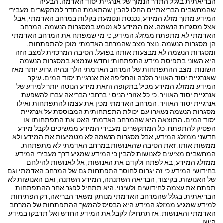
הבריאתית בגלל התדר הנמוך של אנרגיית יסוד האדמה. הבעיה
שהמחשבים הבריאתיים החלו להבין שהתאמת התדר למתקשרים מעבירי
המידע מתוך מזלג המידע, נכנסת ונטמעת בקלות במרחב האדמתי, אבל
אצל מסגרות הנשמה. אם המידע לא נטמע במסגרות הנשמה, המרחב
האדמתי לא מתפתח ממזלג המידע, כי מי שמפתח את המרחב האדמתי
הן מסגרות הנשמה. נוצר מצב שהמרחב האדמתי מוכן להתפתחות,
ומסגרות הנשמה לא מבצעות אותה בפועל. הסיבה המרכזית למצב הזה
היא השוני בתפיסת מידע התפתחותי וחדש שנמצא במסגרות הנשמה
השונות. מצב ההתפתחות של המרחב האדמתי הלך ונהיה גרוע יותר מאז
שאנרגיית יסוד האוויר הלכה והחליפה את אנרגיית יסוד המים. עיקר
המידע ממזלג המידע מכיל בתקופה הזאת מידע הנוטה יותר למידע של
אנרגיית יסוד האוויר, כי כל אזורי הניסוי ברחבי הבריאה עברו להשפעת
אנרגיית יסוד האוויר. המרחב האדמתי מכין את עצמו להתפתחות ואילו
מסגרות הנשמה נשארו עם יכולת התפתחותית המבוססת על אנרגיית
יסוד המים. התוצאה היא שהמרחב האדמתי האט את התפתחותו או
הפסיק להתפתח. כל המתקשרים מעבירי המידע ממשיכים לקבל מידע
חדשני ממזלג המידע, אבל מסגרות הנשמה לא מטמיעות את המידע ולא
ממשות אותו. זאת הסיבה שהאנושות במרחב האדמתי לא מתפתחת.
המחשבים מציעים לאנושות להבין כי המידע שמגיע דרך מעבירי המידע
ממזלג המידע, בא לפתח ולקדם את האנושות, אל לאנושות להילחם
בחידושי המידע כי זה יגרום לחוסר התפתחות גם של המרחב האדמתי וגם
של האנושות. בקיצור, הבריאה השתנתה, המידע השתנה, ואם האנושות לא
תפתח את עצמה לחידושים ולשינוי, היא תתחיל לפגר אחר ההתפתחות
הבריאתית. בגלל שהמרחב האדמתי מנותק משאר הבריאה, רק הפתיחות
למידע שמגיע ממזלג המידע היא הבסיס להמשך ההתפתחות של המרחב
האדמתי והאנושות. אז תתחילו לקבל את המידע החדש ואל תדבקו במידע
הישן.