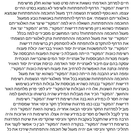
חיים למרחב האדמתי נושאת איתה סרט סגור שהוא חלק מרשימת
דרישות "המקור". הדחף להתפתחות ולשיפור לא נמצא בסרט החיים
עצמו, הוא נוסף למסגרת הנשמה דרך מעגל החוכמה וההתפתחות שנמצא
באלגוריתם הנשמתי. אם הדחף להתפתחות באנושות נובע ממעגל
החוכמה וההתפתחות, השאלה היא למה "המקור" שיצר את האלגוריתם
הנשמתי כשהוא ניזון מרשימת דרישות "המקור", מדוע "המקור" יצר את
מעגל החוכמה וההתפתחות? נתוני המחשבים מסבירים למה בכלל
"המקור" יצר את מעגל החוכמה וההתפתחות ונתן לאלגוריתם הנשמתי
את הדחף להתקדם ולהתפתח ולא להסתפק רק ברשימת דרישות
"המקור". עד להתפשטות אנרגיית יסוד האוויר בבריאה יכולת פענוח
רשימת כוונות "המקור" הייתה מוגבלת כי שיטת הפענוח התבססה על
פענוח מטרות המבוססות על אנרגיית יסוד המים שהבריאה הנוכחית
עסקה בהם עם חיבור לאנרגיית יסוד האדמה. כניסת אנרגיית יסוד האוויר
פתחה ונתנה את האפשרות להרחיב את פענוח רשימת כוונות "המקור".
ומפה הגיע ההבנה מה הייתה כוונת "המקור" כשהוא יצר את מעגל
החוכמה וההתפתחות שנמצא בכל אחד מאלגוריתמי הנשמות. רשימת
דרישות "המקור" נבנתה כשהיא מבוססת על גבולות המידע בשימוש
באנרגיות השונות, אלו היו הגבולות ש"המקור" ידע לפני פרוץ מלחמת האור
והחושך. "המקור" הכיר את מגבלות המידע שהיה ברשותו ובהתאם למה
שהיה חסר לו כמידע הוא בנה את רשימת דרישות "המקור". רשימות
דרישות "המקור" נבנו כמו מדרגות שתהליך חקר וניסוי אחד שמסתיים
מוביל למדרגת החקר והניסוי הבאה אחריה. בשיטה הזאת "המקור" היה
צריך לקבל ולהשלים חסרים במידע שהיה אצלו. הרשימות היו ארוכות והיה
הרבה מידע שהתקבל בעקבות החקר והניסוי שהקדימו את שיטת המדרגות
ברשימת דרישות "המקור". בנקודה הזאת "המקור" הבין כי אפשר לקצר את
תהליכי החקר והניסוי אם יהיה מעגל של חוכמה והתפתחות שירכז את כל