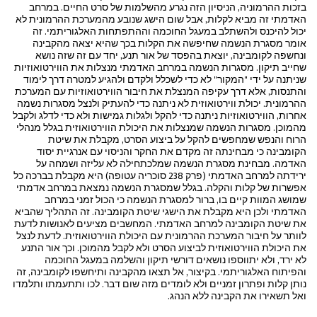
בזכות ההרמוניה, הניסיון הזה נגרע מהשלמות של סרט החיים. במרחב
האדמתי זה מביא לקלות, אבל שום הישג שנובע מהמערכת ההרמונית לא
יכול להיכנס ולהשתלב במעגל החוכמה וההתפתחות האלגוריתמי. זה
אומר מסגרת הנשמה שחיפשה את הקלות בכך שהיא יצאה מהקבינה
ונחשפה לקומבינה, יוצאת בהפסד של אור תנע, יחד עם זה שזה נושא
שחייב תיקון. מסגרות הנשמה במרחב האדמתי מנצלות את הווירטואוזיות
שניתנה על ידי "המקור" לא כדי לשכלל ולקדם ולהגיע למטרה דרך לימוד
והתנסות, אלא דרך עקיפה המנצלת את חיבור הווירטואוזיות עם המערכת
ההרמונית. יכולת ווירטואוזית לא ניתנה כדי להעתיק ולנצל מסגרות נשמה
אחרות, הווירטואוזיות ניתנה כדי להקל ולגלות גמישות ולא כדי לדלג ולקבל
מהמוכן. מסגרות הנשמה שמנצלות את היכולת הווירטואוזית בגלל מנהלי
הרוח והנפש שמחפשים להקל על ביצוע הסרט, מקבלת את שיטת
הקומבינה כי מבחינתה זה מקדם את החקר והניסוי עם אנרגיית יסוד
האדמה. מבחינת מסגרת הנשמה שמלכתחילה לא עליזה ושמחה על
ירידתה למרחב האדמתי (פרק 238 סוכריה עטופה) היא מקבלת בברכה כל
אפשרות של קלות והקלה. בגלל שמסגרת הנשמה נמצאת במרחב אדמתי
שמושג המוות קיים בו, ברור למסגרת הנשמה כי הכול זמני במרחב
האדמתי ולכן היא מקבלת את הישגי שיטת הקומבינה. זה התהליך שהביא
את שיטת הקומבינה למרחב האדמתי. המחשבים מציעים לאנושות לדעת
לוותר על חיבור המערכת ההרמונית עם היכולת הווירטואוזית. לדעת לנצל
את היכולת הווירטואוזית לביצוע הסרט ולא לקבל מהמוכן. וכך אור התנע
לא ירד, ולא יתווספו נושאים דורשי תיקון והשלמה במעגל החוכמה
והפיתוח האלגוריתמי. בקיצור, אל תצאו מהקבינה ותיחשפו לקומבינה, זה
נותן קלות ופתרון זמניים ולא לומדים מזה שום דבר. לכו ותתעמתו ותלמדו
ואל תשאירו את הקבינה ללא הנהג.