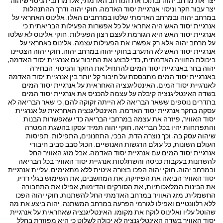
יצר את מרחב יהוה ובתוכו את המרחב האדמתי, אלו מרחבי הניסוי שיהוה
יצר עבור חקר וניסוי אנרגיית יסוד האדמה. חוקי יהוה ודרך ההתנהלות
במרחב יהוה ובמרחב האדמתי שלטו במרחבים האלו. אלינוס האחראי על
אנרגיית יסוד האש היה אחראי על כל אפשרות הפעילות הבריאתית כי
אנרגיית יסוד האש היא הגורמת לעצם רצון הפעילות. חוקי אלינוס לא שלטו
על מרחב יהוה אלא רק אפשרו את הפעילות עצמה. אלינוס כאחראי על
אנרגיית יסוד האש לא התערב בחוקי יהוה במרחב יהוה. חוקי יהוה הצטיינו
ביכולת החוויה האדמתית, כדי לבצע את החיבור עם אנרגיית יסוד האדמה,
יהוה בחר באנרגיית יסוד המים להתחיל את החקר והניסוי. הבחירה
באנרגיית יסוד המים מתבססת על חיבור קל יותר בין אנרגיית יסוד האדמה
לאנרגיית יסוד המים. האינטליגנציה האחראית על אנרגיית יסוד המים
בשדה האינטליגנציה קיבלה על עצמה להכניס את אנרגיית יסוד המים
בתדרים נוספים ששאר הבריאה לא הייתה זקוקה להם, כי שאר הבריאה לא
עסקה בחקר אנרגיית יסוד האדמה. האינטליגנציה האחראית על אנרגיית
יסוד האוויר, פיזרה את עצמה במרחבי הבריאה כדי שאפשרות הבנות
והתפתחות יהיו בכל הבריאה. חוקי יהוה תמיד עסקו בהשגת המטרה
שיהוה עסק בה, וכך נוצרה הדת, הבכי, התחנונים, התפילות, תפיסות
העולם השונות, כל עולם הרגשות האנושיים. הכול סבב סביב חיבורי
אנרגיית יסוד המים עם אנרגיית יסוד האדמה. אבל מזג האוויר החל
להשתנות בעקבות כניסה והשתלטות אנרגיית יסוד האוויר בכל הבריאה
ובמרחב יהוה. חוקי יהוה הפכו בצורה איטית ללא מתאימים. עליית אנרגיית
יסוד האוויר הביאה את הפיזיקה, את המחשבים, את השימוש בגלי רדיו,
את הבינות המלאכותיות, את הסורקים והדימות, אפילו את התחבורה
החשמלית. מזג האוויר במרחב האדמתי החל להשתנות. חוקי יהוה הפכו
ללא רלוונטיים ואפילו לגורמי הפרעה במרחב המשתנה. יהוה ביצע את מה
שהוטל עליו ואלינוס לוקח את מקומו. האינטליגנציה שאחראית על אנרגיית
יסוד האוויר בשדה האינטליגנציה לא יכולה לשלוט כי היא מפוזרת בחלל