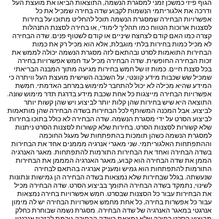
הגוף פיזי כמשכן זמני למסגרת הנשמה, התוצאות הביאו את מועצת העל
ודרכה את אלגוריתמי הנשמות לקבוע שדה בחירה שמכיל את כל
אפשרויות הבחירה שמסגרת הנשמה תוכל להחליט מתוכו על בחירות
לסצנות ארוכות הטווח כמו תהליך לימודי, או בחירה לסצנת התנהלות
קצרה כמו האם קודם לצחצח שיניים או קודם לשטוף פנים. שדה הבחירה
לא מכיל כמות בחירות בלתי מוגבלת, אלא הוא מכיל רק את כמות
הבחירות התואמות לסרט ובהתאם לזה מסגרת הנשמה יכולה לממש את
זכות הבחירה החופשית. שדה הבחירה מכיל עד חמש אפשרויות בחירה
בכל סצנת חיים. כמות זו של חמש בחירות מגיעה מתוך המבנה הבריאתי
שמכיל שש שכבות מידע קוונטי, על השכבה השישית מועצת העל וויתרה כי
המידע שהיא מכילה לא יכול להתחבר למימוש במרחב האדמתי. חמשת
אפשרויות הבחירה מייצגות כל אחת שכבת מידע בדרגת תדר מימוש שונה.
התוצאה היא שיש בחירות שהן קלות יותר לביצוע ויש שהן קשות יותר
לביצוע. אבל המכנה המשותף לכל הבחירות בשדה הבחירה שהן מותאמות
לביצוע הסרט על ידי מסגרת הנשמה. שדה הבחירה לא כולל בתוכו בחירות
שלא קשורות לסצנות הסרט. בחירות שלא קשורות לסצנות הסרט ניתנות
למסגרת הנשמה כשהן תומכות בהתפתחות של מעגל החוכמה
וההתפתחות האלגוריתמי. שני מאגרי אנרגיה מממנים אחד את הבחירות
בשדה הבחירה ואחד את הבחירות התורמות להתפתחות. מאגר האנרגיה
הממן את שדה הבחירה הוא קבוע, מאגר האנרגיה המממן את הבחירות
התורמות להתפתחות הוא גמיש ומעניק אנרגיה בהתאם לבחירה
שנעשתה. בגלל שבחירות שלא נמצאות בשדה הבחירה הן גמישות ונתונות
לשינוי, נתמקד בשדה הבחירה התומך בביצוע הסרט. שדה הבחירה מכיל
את הבחירות עבור כל הסצנות שבסרט. חמש אפשרויות בחירה נמצאות
עבור כל אפשרות בחירה, כל אחת מחמש אפשרויות הבחירה יש לה מימון
אנרגטי במאגר האנרגיה של שדה הבחירה. מסגרת נשמה שבוחרת כחלק
מביצוע הסרט בחירה שלא נמצאת בשדה הבחירה גורמת לבזבוז אנרגטי