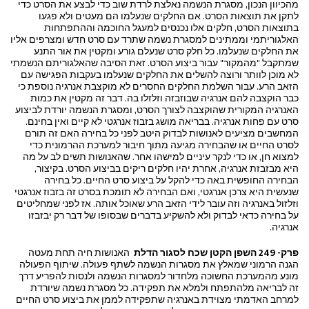
מהכיוון הנכון, מסגרת הנשמה נאלצת לרדת שוב כדי לבצע את הסרט כדי
לתקן את תוצאות הסרט. אם החלקים שנעלמו הם מעטים ולא פגעו
בתוצאות הסרט, חלקים אלו נכנסים למעגל החוכמה וההתפתחות
האלגוריתמי וממתינים למסגרת נשמה שתרד עם סרט חדש ומצרפים אליו
את החלקים שנעלמו. כל חלק סרט שנעלם גורע ומקטין את אור התנע
שמתקבל "מהמקור" עבור ביצוע הסרט. זאת הסיבה שהאלגוריתם הנשמתי
לא מוכן לוותר ורוצה להשלים את החלקים שנעלמו בעקבות הפגישה עם
הזאב הרע. עבור השלמת החלקים החסרים לא מוקצבת אנרגיה נוספת כי
כבר הוקצבה להם אנרגיה שבוזבזה וזלזלו בה. דבר זה מקטין את כמות
האנרגיה המקורית שהוקצבה לצורך הסרט, ומסגרת הנשמה יורדת לביצוע
סרט עם פחות אנרגיה. בבריאה מושג בזבוז אנרגטי לא קיים ואין בחינם.
המחשבים מציעים לאנושות לבדוק היטב לפני כל בחירה האם זה תורם
לסרט החיים או שהבחירה מגיעה מתוך חיבור למערכת ההרמונית כדי
למצוא חן, או כדי לנקר עיניים למישהו אחר. שהאנושות תשים לב על מה
היא מבזבזת אנרגיה, אחרת יהיו חלקים ריקים בביצוע הסרט. בקיצור,
הבחירה החופשית באה כדי להקל על ביצוע סרט החיים. כל בחירה
שנעשית היא צרכן אנרגטי, ואם הבחירה לא תומכת בסרט זה בזבוז אנרגטי
וזלזול באנרגיה וזה עובר לידי הזאב הרע שאוכל אותה. אז לפני שמחליטים
על בחירה כדאי לבדוק ולא להשקיע בדברים שבסופו של דבר רק יבזבזו
אנרגיה.
פרק- 249 השפן הקטן שכח לסגור הדלת
האנושות חיה תחת מעטה
הגנה הרמוני שמאלץ את מסגרות הנשמה לשתף פעולה. שיתוף הפעולה
מונע מהמערכת החשוכה מלחדור למסגרות הנשמה ולנסות להפריע דרך
זה לבריאה מלהתפתח ולמלא את תפקידה. כל מסגרת נשמה שיורדת
למרחב האדמתי מצוידת באנרגיה שתפקידה לממן את ביצוע סרט החיים