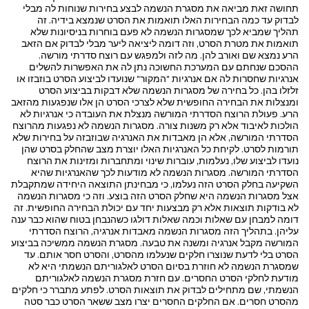
תחושה זאת מביאה את מסגרת הנשמה לבצע בחירות שנוחות לה מבלי
לבדוק עד כמה הבחירות האלו תואמות את הסרט שנמצא בידיה. זה
תהליך שמביא לכך שמסגרות הנשמה לא פעם בוחרות בניסיונות שלא
תואמות את מטרת הסרט, וזה דומה ליציאה ליער מבלי לבדוק אם הזאב
הרע נמצא שם ואורב להן. מה לזה ולמפגש עם רוצח סדרתי מורשה.
ההסכם שנחתם עם המערכת החשוכה נתן לה את האפשרות להשלים
אנרגיות שחסרות לה אם אנרגיות "המקור" שנועדו לביצוע הסרט בוזבזו או
זלזלו בהן. כל בחירה של מסגרות הנשמה שלא דבקות בביצוע הסרט
ומנצלות את הבחירה החופשית שלא לצרכי הסרט הן אלו שנפגעות מהזאב
הרע. פעולת הרוצח הסדרתי המורשה מנצלת את העובדה כי אנרגיות לא
הולכות לאיבוד אלא רק משנות צורה. מסגרות הנשמה לא נפגעות מהרוצח
הסדרתי המורשה, אלא הן מאבדות את האנרגיה שבוזבזה על בחירות שלא
תורמות לסרט. לקיחת כל האנרגיות האלו יוצרת מצב שהחלק בסרט שהן
נועדו לביצוע שלו, נעלמות, עוברות שינוי ומתחברות ומזינות את הרוצח
הסדרתי המורשה. מסגרות הנשמה לא מודעות לכך שהאנרגיות שהיא
השקיעה בחלק הסרט הזה נעלמו, כי מבחינתן התוצאה היחידה שמתקבלת
אצל מסגרות הנשמה היא שחלק הסרט הזה בוצע. וזה כי מסגרות הנשמה
לא בודקות תוצאות אלא רק מבצעות יחד עם יכולת הבחירה החופשית. זה
דומה למבחן עם שאלות וכמה שאלות דולגו כשהנבחן בטוח שהוא כבר ענה
עליהן. בתהליך הזה מסגרות הנשמה מאבדות אנרגיה, הרוצח הסדרתי
המורשה מקבל אנרגיה ומשנה את טבעה. מסגרת הנשמה ממשיכה בביצוע
הסרט בלי לדעת שנוצרו חלקים שנעלמו מהסרט, והסרט חסר אותם. עד
שמסגרת הנשמה לא חוזרת בסיום הסרט לאלגוריתם הנשמתי היא לא
מודעת לחלקי הסרט החסרים. עם חזרת מסגרת הנשמה לאלגוריתם
הנשמתי, שם מתחילים לבדוק את תוצאות הסרט. לפתע מתברר כי חלקים
מהסרט חסרים. אם החלקים החסרים יצרו מצב ששאר הסרט כבר סטה