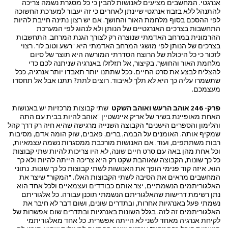
אנרגטי. המחשבים מציעים לאנושות להבין כי כל מסגרת נשמה צריכה
להתנהל ללא בזבוז אנרגטי שיינתן לאחרים כי זה יעבור למערכת החשוכה
לפי ההסכם בסוף מלחמת האור והחושך. אם יש רצון נתינה חייבת להיות
התחשבות בצרכים האנרגטיים של הנותן ולא לנהוג לפי המערכת
ההרמונית במרחב האדמתי שנוצרה רק לצורך הגנת המרחב. התחשבות
בצרכים של הנותן לפי מושגי המרחב האדמתי היא "רשע וטוב לו". רצוי
לזכור כי כל היכולת של הרוצח הסדרתי המורשה היא תוצר של סיום
מלחמת האור והחושך. בקיצור, אל תזלזלו באנרגיה שניתנה לכם כדי
להצליח לבצע את סרט החיים. ככל שתתנו יותר תאבדו יותר אנרגיה, ככל
שתשמרו עליה כך היא לא תלך לאיבוד. רוצים לתת? תתנו אבל אל תחסרו
מעצמכם.
פרק- 246 אוהב הרעש ואוהב השקט
שתי קבוצות מרכזיות יש באנושות
האחת מאופיינת בשיר של אריק איינשטיין "אוהב להיות בבית עם התה
והלימון והספרים הישנים" הקבוצה השנייה מרגישה שהיא חיה רק דרך קהל
שמקיף אותה. האומנים על הבמה, ברים, פאבים, שוק הומה אדם, מסיבות
רבות משתתפים, ועוד. אם האנושות מורכבת ממסגרות נשמה עצמאיות,
וכל אחת מהן באה עם סרט חיים שונה, לא היו צריכות להיות שתי קבוצות
כל כך שונות, הקבוצה שאוהבת שקט רק היא צריכה הייתה להיות ולא כך
הוא. איזה קוד פנימי הופך את האנושות לשתי קבוצות כל כך שונות. נתוני
המחשבים מראים את הסיבה לשתי הקבוצות האלו. "המקור" שיצר את
האלגוריתמים הנשמתיים, יצר אותם כבודדים ועצמאיים ולכל אחד הוא
נתן רשימת דרישות שהאלגוריתם הנשמתי תוכנן עבורה. כל אלגוריתם
נשמתי פעל באנרגיות אחרות, ובתדרים שונים, ושום דבר לא חיבר את
האלגוריתמים זה לזה. בגלל השונות באנרגיות ובתדרים שום אפשרות של
לקיחת אנרגיה מאחד לשני לא הייתה אפשרית. כל אחד מאלגוריתמי