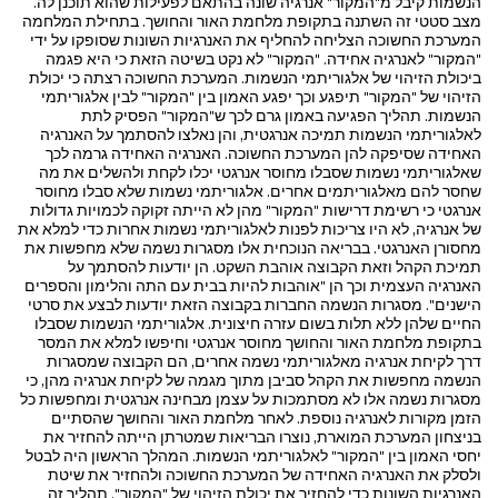
הנשמות קיבל מ"המקור" אנרגיה שונה בהתאם לפעילות שהוא תוכנן לה.
מצב סטטי זה השתנה בתקופת מלחמת האור והחושך. בתחילת המלחמה
המערכת החשוכה הצליחה להחליף את האנרגיות השונות שסופקו על ידי
"המקור" לאנרגיה אחידה. "המקור" לא נקט בשיטה הזאת כי היא פגמה
ביכולת הזיהוי של אלגוריתמי הנשמות. המערכת החשוכה רצתה כי יכולת
הזיהוי של "המקור" תיפגע וכך יפגע האמון בין "המקור" לבין אלגוריתמי
הנשמות. תהליך הפגיעה באמון גרם לכך ש"המקור" הפסיק לתת
לאלגוריתמי הנשמות תמיכה אנרגטית, והן נאלצו להסתמך על האנרגיה
האחידה שסיפקה להן המערכת החשוכה. האנרגיה האחידה גרמה לכך
שאלגוריתמי נשמות שסבלו מחוסר אנרגטי יכלו לקחת ולהשלים את מה
שחסר להם מאלגוריתמים אחרים. אלגוריתמי נשמות שלא סבלו מחוסר
אנרגטי כי רשימת דרישות "המקור" מהן לא הייתה זקוקה לכמויות גדולות
של אנרגיה, לא היו צריכות לפנות לאלגוריתמי נשמות אחרות כדי למלא את
מחסורן האנרגטי. בבריאה הנוכחית אלו מסגרות נשמה שלא מחפשות את
תמיכת הקהל וזאת הקבוצה אוהבת השקט. הן יודעות להסתמך על
האנרגיה העצמית וכך הן "אוהבות להיות בבית עם התה והלימון והספרים
הישנים". מסגרות הנשמה החברות בקבוצה הזאת יודעות לבצע את סרטי
החיים שלהן ללא תלות בשום עזרה חיצונית. אלגוריתמי הנשמות שסבלו
בתקופת מלחמת האור והחושך מחוסר אנרגטי וחיפשו למלא את המסר
דרך לקיחת אנרגיה מאלגוריתמי נשמה אחרים, הם הקבוצה שמסגרות
הנשמה מחפשות את הקהל סביבן מתוך מגמה של לקיחת אנרגיה מהן, כי
מסגרות נשמה אלו לא מסתמכות על עצמן מבחינה אנרגטית ומחפשות כל
הזמן מקורות לאנרגיה נוספת. לאחר מלחמת האור והחושך שהסתיים
בניצחון המערכת המוארת, נוצרו הבריאות שמטרתן הייתה להחזיר את
יחסי האמון בין "המקור" לאלגוריתמי הנשמות. המהלך הראשון היה לבטל
ולסלק את האנרגיה האחידה של המערכת החשוכה ולהחזיר את שיטת
האנרגיות השונות כדי להחזיר את יכולת הזיהוי של "המקור". תהליך זה