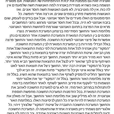
ואנרגיה זאת גם מממנת את יכולת ההתפתחות של האנושות. אם מסגרת
הנשמה באה כשהיא מצוידת באנרגיה למה האנושות חשה שלפעמים אין
לה כוח, אין לה מוטיבציה, לא פעם האנושות חשה חוסר אונים. ואז
האנושות מחפשת פתרון בסמים שונים, או רצה אחרי חופשה. כל
הסימפטומים האלו מעידים על חוסר אנרגטי. אבל אם בודקים לעומק, שום
בזבוז אנרגטי לא היה, ובכל זאת חוסר אנרגטי מורגש. נתוני המחשבים
מראים את הפרצה בתחום האנרגטי שגורמת לתחושת החוסר האנרגטי.
מלחמת האור והחושך הסתיימה בניצחון המערכת המוארת. נוצרו
הסכמים בין המערכת המוארת והמערכת החשוכה אחד ההסכמים נתן
אפשרות של פיצוי אנרגטי למערכת החשוכה. מלחמת האור והחושך פרצה
בגלל הבדלי מהירות בין המערכת המוארת לבין המערכת החשוכה.
"המקור" נתן אנרגיה לכל אחת מהמערכות לפי כמות התוצאות שכל אחת
מהן הביאה. שיטת ההתנהלות יצרה שיתוף בתוצאות בין האור והחושך.
האור הוא מהיר והביא יותר תוצאות, החושך הביא פחות בגלל שהוא איטי.
השיתוף גרם לכך שהאור ידע לנצל את התוצאות שהחושך הביא מהר יותר,
וקיבל מ"המקור" אנרגיה רבה יותר, החושך ניצל את תוצאות האור לאט
יותר בגלל שהוא איטי וקיבל מ"המקור" פחות אנרגיה. זה הביא לכך
שהחושך החליט להפסיק לשתף את האור בתוצאות שהוא השיג. בגלל זה
פרצה מלחמת האור והחושך. בגלל זה "המקור" יצר את אלגוריתמי
הנשמות כדי לעקוף את סירוב החושך לשתף. לאחר המלחמה בדומה
להתנהלות במרחב האדמתי, זה לא גרם למערכת החשוכה לאהוב את
המערכת המוארת. בכל הזדמנות המערכת החשוכה מחפשת תוספת
אנרגטית. זה לא מדליק שוב את מלחמת האור והחושך, אבל זה מאלץ את
המערכת המוארת להיות ערה כל הזמן לניסיונות האלו. במלחמת האור
והחושך המערכת החשוכה התגברה על שיטת "המקור" שלצורך זיהוי, כל
אלגוריתם נשמתי ניזון מאנרגיה אחרת שהותאמה לו. המערכת החשוכה
ידעה להחליף את האנרגיות השונות באנרגיה אחידה, וכך הייתה לה גישה