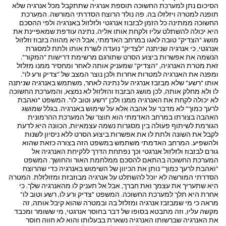
הסיכום נתן למערכת החשוכה תוספת אנרגיה שתתקבל מכל אנרגיה שלא
תופנה למטרה ויזלזלו בה. פה נולד הרוצח הסדרתי המורשה. המערכת
החשוכה ממתינה כל הזמן לבזבוז אנרגטי ולזלזול באנרגיה ולפי ההסכם
היא יכולה להשתלט עליו ולקחת אותו אליה. נתינה עודפת שמאפיינת את
מושג "הצדיק" טובה לאגו במרחב האדמתי, אבל היא מהווה בזבוז וזלזול
אנרגטי, כי אנרגיה שניתנה "לצדיק" נועדה לשרת אותו ולתת למסגרת
הנשמה את אפשרות ביצוע הסרט שתורגם מרשימת דרישות "המקור".
זאת מטרת האנרגיה, "הצדיק" שמעניק אותה לאחר ומחסיר ממנו מזלזל
ומפנה את האנרגיה למטרות אחרות ולכן נוצר המצב של "צדיק ורע לו".
אותו "רשע" שלא מבזבז אנרגיה על נתינה לאחר, משתמש באנרגיה שניתנה
לו ולא מחלק אותה, לכן מושג הבזבוז והזלזול לא נמצא, והמערכת החשוכה
לא יכולה לקחת את האנרגיה ממנו ולכן "רשע וטוב לו". המשפט "ואהבת
לרעך כמוך" לא מדבר על אהבה אלא על שימוש באנרגיה. בגלל שמושג
האהבה בצורתו במרחב האדמתי הוא תוצר של המערכת ההרמונית
הגורמת לשיתוף פעולה בין מסגרות נשמה עצמאיות, הכוונה היא לדעת
לקבל את השונה ולתת לו את אפשרות ביצוע הסרט ללא ניסיון לשנות
ולהשפיע. המרחב האדמתי משתמש במשפט הזה בצורה כזאת שהוא
גורם לבזבוז ולזלזול אנרגטי וכך נפתחת הדרך ללקיחת האנרגיה אל
המערכת החשוכה בהתאם להסכם ממלחמת האור והחושך. המשפט
"ואהבת לרעך כמוך" נותן את הכיוון של השימוש באנרגיה כדי שהרוצח
הסדרתי המורשה לא יוכל להשתלט על אנרגיה מבוזבזת ומזולזלת. המטרה
היא שתעריך את עצמך ואת חברך, אבל אל תעניק לו מהאנרגיה שלך. כי
אחרת היא תלך למערכת החשוכה. המשפט "צדיק ורע לו, רשע וטוב לו"
מראה כי מי שמבזבז אנרגיה ומזלזל בה ובמטרה שהוא קיבל אותה, זה
מקשה עליו, וזה מתבטא בסופו של דבר בחוסר אנרגטי, מי ששומר ומכבד
את האנרגיה שברשותו האנרגיה נשארת בבעלותו והוא לא חווה חוסר