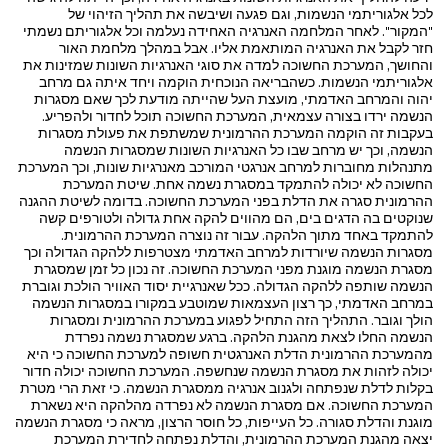
לכל אלגוריתמי הנשמות, וגם פגעה ושיבשה את תהליך הזיהוי של
"המקור". לאחר המלחמה האנרגיה האחידה נעלמה וכל אלגוריתם נשמתי
חזר לקבל את האנרגיה המותאמת אליו. אבל במהלך מלחמת האור
והחושך, המערכת החשוכה למדה את סוגי האנרגיות השונות שמזינות את
אלגוריתמי הנשמות. כשהבריאה הנוכחית הוקמה ויחד איתה גם מרחב
יהוה והמרחב האדמתי, מועצת העל שהייתה מודעת לכך שאם מסגרות
הנשמה ירדו בצורה עצמאית, המערכת החשוכה תוכל לחדור ולהפריע.
בעקבות זה הוקמה המערכת ההרמונית שמשתפת את פעולת מסגרות
הנשמה, וכך יש מרחב שבו כל האנרגיות השונות שמסגרות הנשמה
מתנהלות מחוברות למרחב אנרגטי המורכב מאנרגיות שונות, וכך המערכת
החשוכה לא יכולה להתמקד במסגרת נשמה אחת. שיטת המערכת
ההרמונית סגרה את הדלת בפני המערכת החשוכה. בדומה לשיטת ההגנה
שנוקטים בה הדגים בים, הם מהווים להקה אחת גדולה ולטורפים קשה
להתמקד באחד מתוך הלהקה. עבור זה נוצרה המערכת ההרמונית.
מסגרות הנשמה שיורדות למרחב האדמתי מצטרפות ללהקה הגדולה וכך
מסגרת הנשמה מוגנת מפני המערכת החשוכה. זה נכון כל זמן שמסגרת
הנשמה שותפה ללהקה הגדולה. ככל שאנרגיית יסוד האוויר הולכת וגוברת
במרחב האדמתי, כך רצון העצמאות שמוטבע במקורו במסגרות הנשמה
הולך וגובר. התהליך הזה התחיל לפגוע במערכת ההרמונית ומסגרות
הנשמה החלו לצאת מהגנת הלהקה. ברגע שמסגרת נשמה נפרדת
מהמערכת ההרמונית הדלת האנרגטית חשופה למערכת החשוכה כי היא
יכולה לזהות את מסגרת הנשמה שנחשפה. המערכת החשוכה יכולה חדור
בקלות לדלת שנפתחה ולגנוב אנרגיה ממסגרת הנשמה. כי זאת הרי מטרת
המערכת החשוכה. אם מסגרת הנשמה לא נפרדה מהלהקה היא נשארת
מוגנת והדלת סגורה. כל העייפות, כל חוסר הרצון, מראה כי מסגרת הנשמה
יצאה מהגנת המערכת ההרמונית, והדלת נפתחה לחדירת המערכת