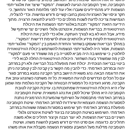
הקומבינה, ואיך הקומבינה הגיעה לאנושות. "המקור" שיצר את אלגוריתמי
הנשמות ידע מהמיידעים שעברו אליו עוד לפני מלחמת האור והחושך, כי
חקר וניסוי של האנרגיות טומן בחובו קשיים ודורש גמישות. וכדי להצליח,
הגמישות צריכה לדעת לשנות מהלכים כדי להגיע לתוצאה הרצויה. מתוך
הידיעה הזאת "המקור" תכנת באלגוריתמי הנשמות את היכולת
הווירטואוזית. בבריאת הנשמות, אינטרנט גלגלי השיניים יצר שיתוף של
מידע, אבל הוא לא בא לצורך העתקה, אלא כדי להבין את היכולת
הווירטואוזית לקחת מידע ולהתאים אותו לרשימת דרישות "המקור".
במהלך הבריאות שעסקו בשחזור והחזרת האמון בין "המקור" ואלגוריתמי
הנשמות, אסור היה לאלגוריתמי הנשמות להשתמש ביכולת הווירטואוזית
לחלוטין. כי שימוש בה היה מביא לסטייה בין מה ששודר אי פעם "למקור"
לבין מה שמשודר בעת השחזור. היכולת הווירטואוזית החלה לבוא לידי
ביטוי בבריאה הנוכחית. יכולת זאת מופעלת בכל הבריאה ולא רק במרחב
יהוה ובמרחב האדמתי. כדי להבין מה הקשר בין קבינה לבין קומבינה ניתן
את הדוגמה הבאה: נהג משאית היושב בתוך הקבינה נמצא במרחב סגור
עם כל הכלים הנדרשים לנהיגת המשאית. כל זה משתנה כשהנהג עוזב את
הקבינה, מרגע העזיבה כל המסגרת הבטוחה של הקבינה נעלמת ומה שמגן
עליו היא היכולת הווירטואוזית שמתוכנתת בו. עזיבת הקבינה לטובת
הקומבינה היא מהלך שיכול לסכן את נהג המשאית. שיטת הקומבינה
במרחב האדמתי מתבססת על השיתוף שהמערכת ההרמונית נותנת
למסגרות הנשמה העצמאיות שיורדות למרחב האדמתי. שיטת הקומבינה
מופעלת במרחב האדמתי תוך שימוש במסגרות נשמה ששוהות במרחב
האדמתי. השימוש בשיטת הקומבינה בניגוד לשיטת אינטרנט גלגלי
השיניים בבריאת הנשמות, לא יוצר הבנה וקיצור תהליכים אלא משנה
תהליכים. כדוגמה: אם סרט החיים דורש מאבק להשגת משהו, ושיטת
הקומבינה מדלגת מעל המאבק ומסגרת הנשמה מקבלת את אותו משהו