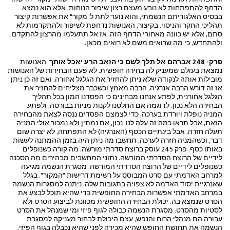
הדחף להתפתחות לא נובע מעצם רצון שיפור הנוחות, אלא הוא נמצא
בבסיס האלגוריתם הנשמתי, והוא נועד לתת ל"מקור" את אפשרות קיצור
תהליכי החקר והניסוי. בקיצור, האנושות נדחפת לשיפור ולהתקדמות לא
סתם, אלא יש כוונה מאחורי הדחף הזה. אז אל תתעלמו מהרצון להתקדם
ולהתחדש, כי מה שרואים משם לא רואים מכאן.
פרק- 248 אברהם אל תלך לשם כי הזאב הרע יאכל אותך
האנושות
נמצאת בעולם שמעניק לה בחירה חופשית. לא פעם הבחירות של האנושות
מובילות אותה לנקודה שלא ניתן להחזיר את הגלגל אחורה. ואם זה כן ניתן
אז זה דורש הרבה אנרגיה, הרבה מאמץ וכשכבר מצליחים להחזיר את
הגלגל אחורנית, לפתע אנחנו מבחינים כי הפסדנו המון בכל תהליך
הבחירה הלא נכון. לדוגמה אם החלטנו לקנות מניות בבורסה, ולפתע
המניה נופלת ויורדת בערכה, כדי לצמצם הפסדים ננסה לצאת מהבחירה
הזאת, אבל תראו כמה זה עלה לנו. נכון, אם נמתין ולא נמכור אולי המניה
תעלה חזרה, אבל בינתיים הכסף (האנרגיה) לא התפתחה, לא יצרה שום
דבר, וכשהמניה חזרה לערכה, תחשבו מה ניתן היה בזמן ההמתנה לעשות
באותו כסף. פרק 245 עוסק ברוצח סדרתי מורשה. מה קורה כשנופלים
לידיים של הרוצח הסדרתי המורשה. נתוני המחשבים מבהירים מה הסכנה
כשנופלים לידיים של הרוצח הסדרתי המורשה. מסגרת הנשמה מגיעה
למרחב האדמתי עם סרט המבוסס על רשימת דרישות "המקור". בגלל
שאנרגיית יסוד האדמה לא צפויה בתגובות שלה, ניתנה למסגרות הנשמה
במרחב האדמתי אפשרות הבחירה החופשית כדי שהיא תוכל לבצע את
הסרט שנמצא בה. יכולת הבחירה החופשית מכוונת לביצוע הסרט ולא
לסטיות מהסרט. מסגרת הנשמה כבולה לגוף פיזי ומי שמנהל את הסרט
עבורה הם מנהלי הרוח והנפש, עצם היכולת לבחור מעניקה למסגרת
הנשמה את תחושת החופש שהיא מכירה לפני שהיא נכבלה בגוף הפיזי.